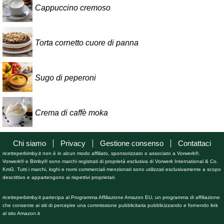
Cappuccino cremoso
Torta cornetto cuore di panna
Sugo di peperoni
Crema di caffè moka
Chi siamo
Privacy
Gestione consenso
Contattaci
ricetteperbimby.it non è in alcun modo affiliato, sponsorizzato o associato a Vorwerk®.
Vorwerk® e Bimby® sono marchi registrati di proprietà esclusiva di Vorwerk International & Co.
KmG. Tutti i marchi, loghi e nomi commerciali menzionati sono utilizzati esclusivamente a scopo
descrittivo e appartengono ai rispettivi proprietari.
ricetteperbimby.it partecipa al Programma Affiliazione Amazon EU, un programma di affiliazione
che consente ai siti di percepire una commissione pubblicitaria pubblicizzando e fornendo link
al sito Amazon.it