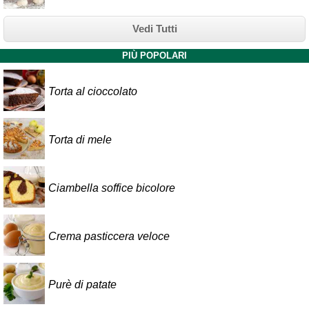
Vedi Tutti
PIÙ POPOLARI
Torta al cioccolato
Torta di mele
Ciambella soffice bicolore
Crema pasticcera veloce
Purè di patate