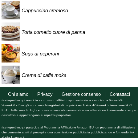
Cappuccino cremoso
Torta cornetto cuore di panna
Sugo di peperoni
Crema di caffè moka
Chi siamo
Privacy
Gestione consenso
Contattaci
ricetteperbimby.it non è in alcun modo affiliato, sponsorizzato o associato a Vorwerk®.
Vorwerk® e Bimby® sono marchi registrati di proprietà esclusiva di Vorwerk International & Co.
KmG. Tutti i marchi, loghi e nomi commerciali menzionati sono utilizzati esclusivamente a scopo
descrittivo e appartengono ai rispettivi proprietari.
ricetteperbimby.it partecipa al Programma Affiliazione Amazon EU, un programma di affiliazione
che consente ai siti di percepire una commissione pubblicitaria pubblicizzando e fornendo link
al sito Amazon.it