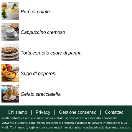
Purè di patate
Cappuccino cremoso
Torta cornetto cuore di panna
Sugo di peperoni
Gelato stracciatella
Chi siamo
Privacy
Gestione consenso
Contattaci
ricetteperbimby.it non è in alcun modo affiliato, sponsorizzato o associato a Vorwerk®.
Vorwerk® e Bimby® sono marchi registrati di proprietà esclusiva di Vorwerk International & Co.
KmG. Tutti i marchi, loghi e nomi commerciali menzionati sono utilizzati esclusivamente a scopo