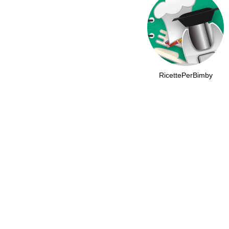
RicettePerBimby