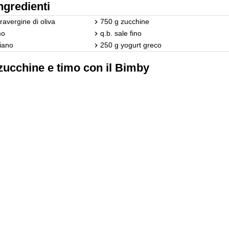
ngredienti
travergine di oliva
750 g zucchine
mo
q.b. sale fino
iano
250 g yogurt greco
 zucchine e timo con il Bimby