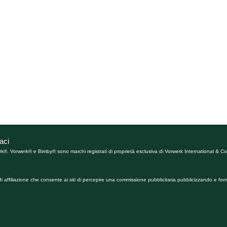
aci
rk®. Vorwerk® e Bimby® sono marchi registrati di proprietà esclusiva di Vorwerk International & Co.
affiliazione che consente ai siti di percepire una commissione pubblicitaria pubblicizzando e forn