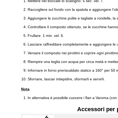
Mettere nel boccale lo scalogno: 5 sec. vel. 7.
Raccogliere sul fondo con la spatola e aggiungere l’oli
Aggiungere le zucchine pulite e tagliate a rondelle, la s
Controllare il composto ottenuto, se le zucchine hanno 
Frullare: 1 min. vel. 6.
Lasciare raffreddare completamente e aggiungere le uov
Versare il composto nei pirottini e coprire ogni pirottin
Riempire una teglia con acqua per circa metà e mettere
Infornare in forno preriscaldato statico a 160° per 50 m
Sfornare, lasciar intiepidire, sformarli e servirli.
Nota
In alternativa è possibile cuocere i flan a Varoma (con
Accessori per 