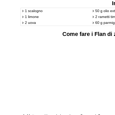
I
1 scalogno
50 g olio ex
1 limone
2 rametti ti
2 uova
60 g parmig
Come fare i Flan di