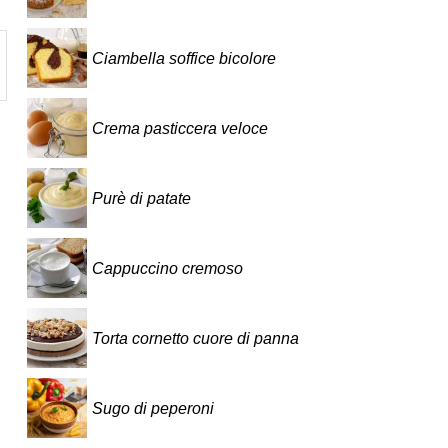
Ciambella soffice bicolore
Crema pasticcera veloce
Purè di patate
Cappuccino cremoso
Torta cornetto cuore di panna
Sugo di peperoni