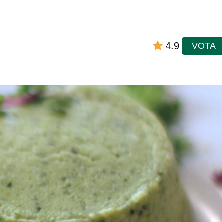
4.9
VOTA