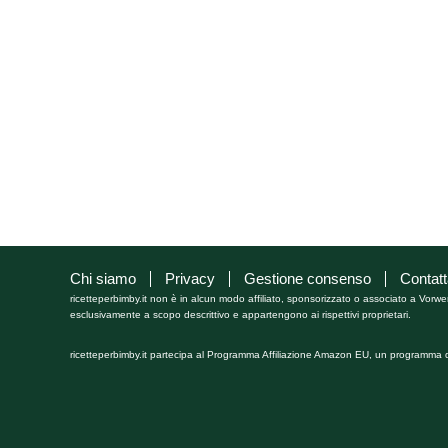
Chi siamo
Privacy
Gestione consenso
Contatt
ricetteperbimby.it non è in alcun modo affiliato, sponsorizzato o associato a Vorwe
esclusivamente a scopo descrittivo e appartengono ai rispettivi proprietari.
ricetteperbimby.it partecipa al Programma Affiliazione Amazon EU, un programma di 