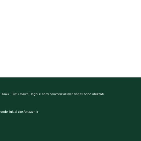
 KmG. Tutti i marchi, loghi e nomi commerciali menzionati sono utilizzati
endo link al sito Amazon.it