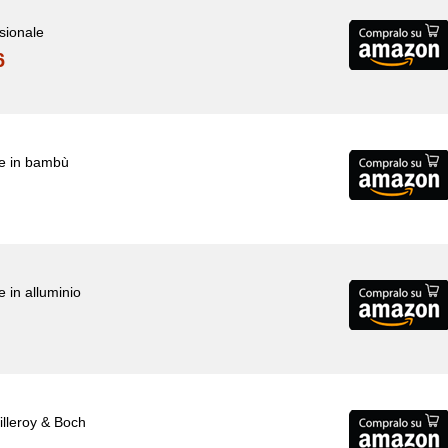
ssionale
6
le in bambù
e in alluminio
Villeroy & Boch