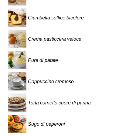
Ciambella soffice bicolore
Crema pasticcera veloce
Purè di patate
Cappuccino cremoso
Torta cornetto cuore di panna
Sugo di peperoni