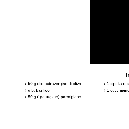
I
50 g olio extravergine di oliva
1 cipolla ro
q.b. basilico
1 cucchiaino
50 g (grattugiato) parmigiano