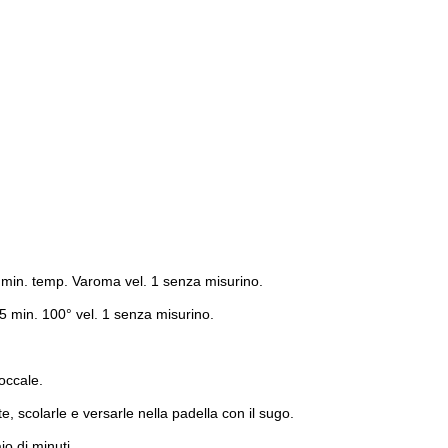
 3 min. temp. Varoma vel. 1 senza misurino.
 15 min. 100° vel. 1 senza misurino.
boccale.
, scolarle e versarle nella padella con il sugo.
io di minuti.