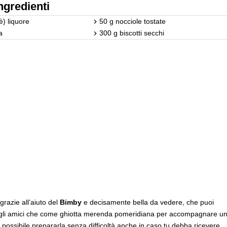
ngredienti
è) liquore
50 g nocciole tostate
a
300 g biscotti secchi
grazie all’aiuto del
Bimby
e decisamente bella da vedere, che puoi
n gli amici che come ghiotta merenda pomeridiana per accompagnare u
è possibile prepararla senza difficoltà anche in caso tu debba ricevere