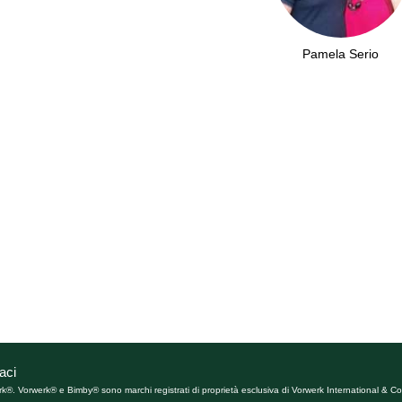
Pamela Serio
aci
rk®. Vorwerk® e Bimby® sono marchi registrati di proprietà esclusiva di Vorwerk International & Co.