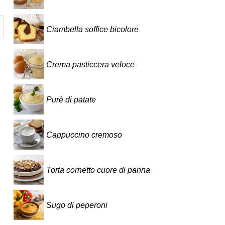
Ciambella soffice bicolore
Crema pasticcera veloce
Purè di patate
Cappuccino cremoso
Torta cornetto cuore di panna
Sugo di peperoni
n