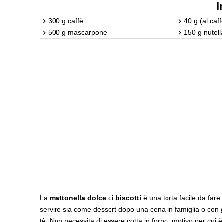
I
300 g caffè
40 g (al caff
500 g mascarpone
150 g nutell
La
mattonella dolce
di
biscotti
è una torta facile da fare 
servire sia come dessert dopo una cena in famiglia o co
tè. Non necessita di essere cotta in forno, motivo per cui 