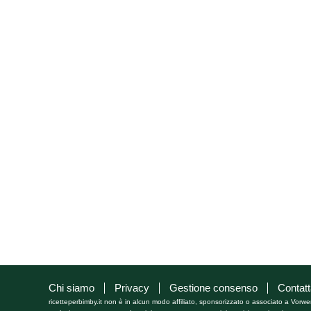
Chi siamo
Privacy
Gestione consenso
Contatt
ricetteperbimby.it non è in alcun modo affiliato, sponsorizzato o associato a Vorwe