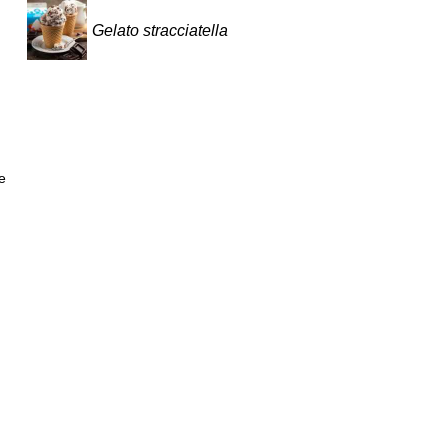
Gelato stracciatella
e