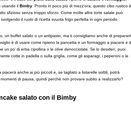
e usando il
Bimby
. Pronto in poco più di mezz’ora, questo cibo rustico 
atto sfizioso senza troppo sforzo. Come molte altre torte salate può
svolgendo il ruolo di ricetta svuota frigo perfetta in ogni periodo
vo, un buffet salato o un antipasto, ma ti consigliamo anche di prepararl
onsiglio è di usare come ripieno la pancetta e un formaggio a piacere e d
n po’ di erba cipollina o le olive denocciolate. Se lo desideri, puoi
nte cotte in padella o sulla griglia, come gli asparagi, i peperoni o le
acerà anche ai più piccoli e, se tagliato a listarelle sottili, potrà
i momenti di pausa, quindi perché non provare subito a realizzarlo?
mcake salato con il Bimby