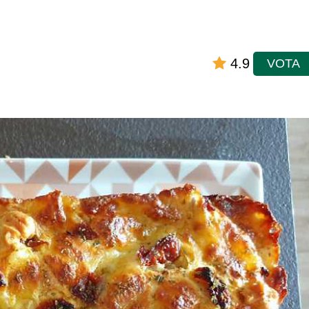
4.9
VOTA