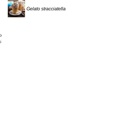
è
Gelato stracciatella
o
i