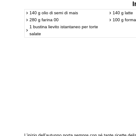
I
140 g olio di semi di mais
140 g latte
280 g farina 00
100 g forma
1 bustina lievito istantaneo per torte
salate
L’inizio dell’autunno porta sempre con sé tante ricette deli