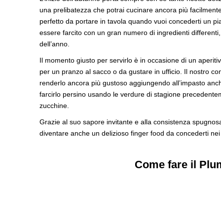
una prelibatezza che potrai cucinare ancora più facilment
perfetto da portare in tavola quando vuoi concederti un pi
essere farcito con un gran numero di ingredienti differenti, 
dell’anno.
Il momento giusto per servirlo è in occasione di un aperiti
per un pranzo al sacco o da gustare in ufficio. Il nostro c
renderlo ancora più gustoso aggiungendo all’impasto anche u
farcirlo persino usando le verdure di stagione precedenteme
zucchine.
Grazie al suo sapore invitante e alla consistenza spugnosa pi
diventare anche un delizioso finger food da concederti ne
Come fare il Plu