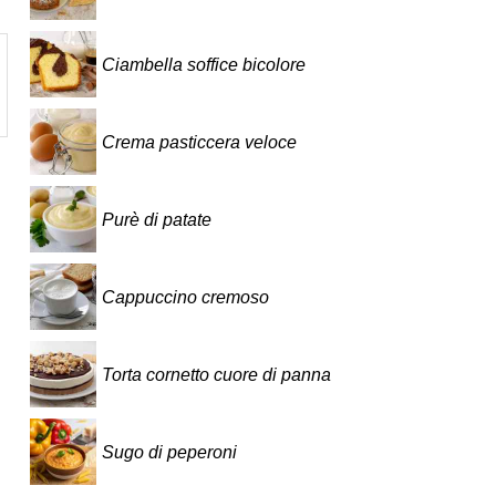
Ciambella soffice bicolore
Crema pasticcera veloce
Purè di patate
Cappuccino cremoso
Torta cornetto cuore di panna
Sugo di peperoni