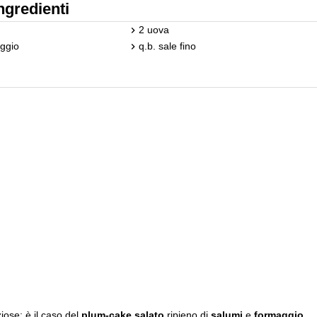
ngredienti
2 uova
ggio
q.b. sale fino
ziose: è il caso del
plum-cake salato
ripieno di
salumi
e
formaggio
,