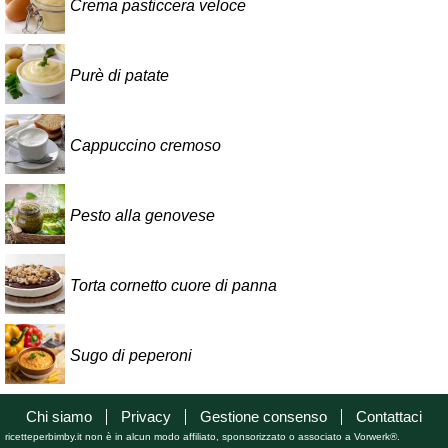
Crema pasticcera veloce
Purè di patate
Cappuccino cremoso
Pesto alla genovese
Torta cornetto cuore di panna
Sugo di peperoni
Chi siamo
Privacy
Gestione consenso
Contattaci
ricetteperbimby.it non è in alcun modo affiliato, sponsorizzato o associato a Vorwerk®.