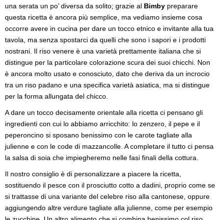
una serata un po’ diversa da solito; grazie al
Bimby
preparare
questa ricetta è ancora più semplice, ma vediamo insieme cosa
occorre avere in cucina per dare un tocco etnico e invitante alla tua
tavola, ma senza spostarci da quelli che sono i sapori e i prodotti
nostrani. Il riso venere è una varietà prettamente italiana che si
distingue per la particolare colorazione scura dei suoi chicchi. Non
è ancora molto usato e conosciuto, dato che deriva da un incrocio
tra un riso padano e una specifica varietà asiatica, ma si distingue
per la forma allungata del chicco.
A dare un tocco decisamente orientale alla ricetta ci pensano gli
ingredienti con cui lo abbiamo arricchito: lo zenzero, il pepe e il
peperoncino si sposano benissimo con le carote tagliate alla
julienne e con le code di mazzancolle. A completare il tutto ci pensa
la salsa di soia che impiegheremo nelle fasi finali della cottura.
Il nostro consiglio è di personalizzare a piacere la ricetta,
sostituendo il pesce con il prosciutto cotto a dadini, proprio come se
si trattasse di una variante del celebre riso alla cantonese, oppure
aggiungendo altre verdure tagliate alla julienne, come per esempio
le zucchine. Un altro alimento che si combina benissimo col riso