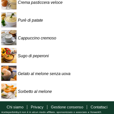
Crema pasticcera veloce
Purè di patate
Cappuccino cremoso
Sugo di peperoni
Gelato al melone senza uova
Sorbetto al melone
Chi siamo
Privacy
Gestione consenso
Contattaci
ricetteperbimby.it non è in alcun modo affiliato, sponsorizzato o associato a Vorwerk®.