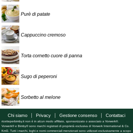
Purè di patate
Cappuccino cremoso
Torta cornetto cuore di panna
Sugo di peperoni
Sorbetto al melone
Chi siamo
Privacy
Gestione consenso
Contattaci
ricetteperbimby.it non è in alcun modo affiliato, sponsorizzato o associato a Vorwerk®.
Vorwerk® e Bimby® sono marchi registrati di proprietà esclusiva di Vorwerk International & Co.
KmG. Tutti i marchi, loghi e nomi commerciali menzionati sono utilizzati esclusivamente a scopo