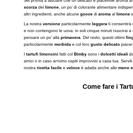
Sei pronta a lasciare che un delicato e piacevole aroma al 
scorza
del
limone
, un po’ di colorante alimentare indispens
altri ingredienti, anche alcune
gocce
di
aroma
al
limone
e
La nostra
versione
particolarmente
leggera
ti consentirà 
e non contengono le uova: in soli cinque minuti riuscirai a s
pensare un po’ alla
primavera
. Del resto, questi ottimi
fin
particolarmente
morbida
e col loro
gusto delicato
piacera
I
tartufi limoncini
fatti col
Bimby
sono i
dolcetti ideali
da
amici o in caso arrivino ospiti improvvisi a casa tua. Servili
nostra
ricetta facile
e
veloce
è adatta anche alle
meno e
Come fare i Tart