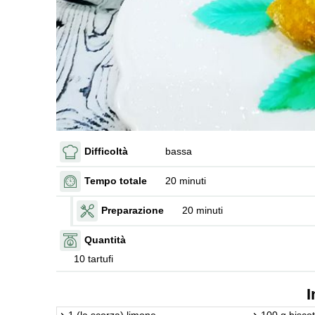
Difficoltà
bassa
Tempo totale
20 minuti
Preparazione
20 minuti
Quantità
10 tartufi
I
1 (la scorza) limone
100 g biscot