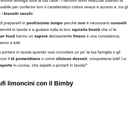
limone avvolga tutta la tua casa? I tartufini sono realizzati usando la
abile per conferire loro il caratteristico colore vivace e acceso e, tra gl
 i
biscotti secchi
.
di prepararli in
pochissimo tempo
perché
non
è necessario
cuocerli
ervirli in tavola e a gustare tutta la loro
squisita bontà
che ci fa
ger food
hanno un
sapore
decisamente
fresco
e una consistenza
nno a tutti.
 portare in tavola quando vuoi coccolare un po’ la tua famiglia o gli
 con il
tè pomeridiano
o come
sfizioso dessert
, conquisterai tutti! La
sperte
in cucina, che aspetti a portarli in tavola?
ufi limoncini con il Bimby