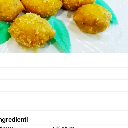
ngredienti
ti secchi
25 g burro