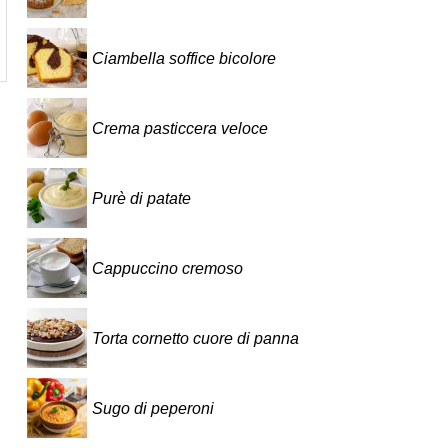
Ciambella soffice bicolore
Crema pasticcera veloce
Purè di patate
Cappuccino cremoso
Torta cornetto cuore di panna
Sugo di peperoni