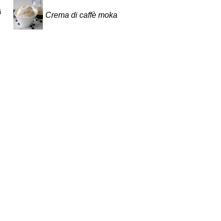
i
Crema di caffè moka