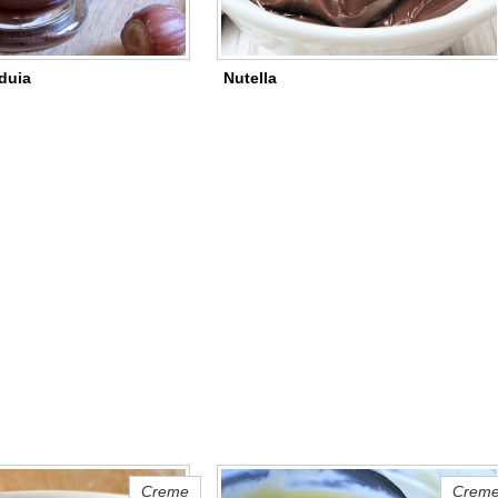
duia
Nutella
Creme
Crem