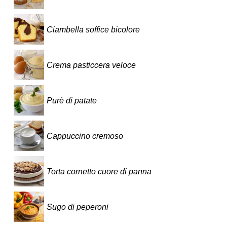
Ciambella soffice bicolore
Crema pasticcera veloce
Purè di patate
Cappuccino cremoso
Torta cornetto cuore di panna
Sugo di peperoni