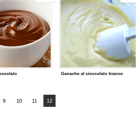
occolato
Ganache al cioccolato bianco
9
10
11
12