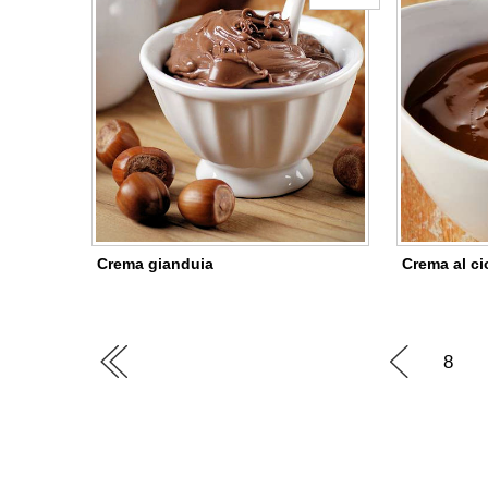
Crema gianduia
Crema al ci
8