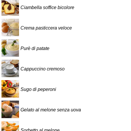
Ciambella soffice bicolore
Crema pasticcera veloce
Purè di patate
Cappuccino cremoso
Sugo di peperoni
Gelato al melone senza uova
Sorbetto al melone