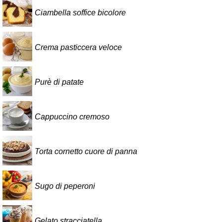
Ciambella soffice bicolore
Crema pasticcera veloce
Purè di patate
Cappuccino cremoso
Torta cornetto cuore di panna
Sugo di peperoni
Gelato stracciatella