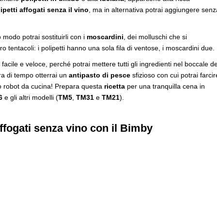
ipetti affogati senza il vino
, ma in alternativa potrai aggiungere senz
o modo potrai sostituirli con i
moscardini
, dei molluschi che si
ro tentacoli: i polipetti hanno una sola fila di ventose, i moscardini due.
facile e veloce, perché potrai mettere tutti gli ingredienti nel boccale de
ora di tempo otterrai un
antipasto di pesce
sfizioso con cui potrai farcir
ato robot da cucina! Prepara questa
ricetta
per una tranquilla cena in
6
e gli altri modelli (
TM5
,
TM31
e
TM21
).
affogati senza vino con il Bimby