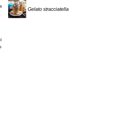
a
Gelato stracciatella
l
e