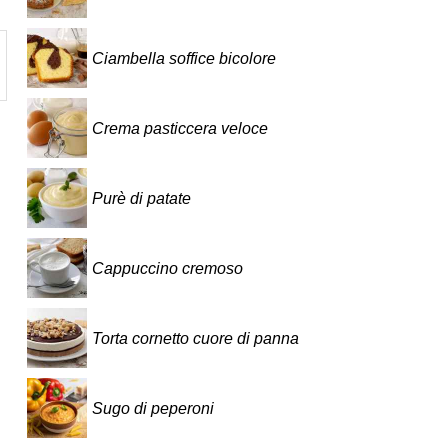
Ciambella soffice bicolore
Crema pasticcera veloce
Purè di patate
Cappuccino cremoso
Torta cornetto cuore di panna
Sugo di peperoni