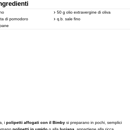
ngredienti
no
50 g olio extravergine di oliva
ta di pomodoro
q.b. sale fino
 pane
a, i
polipetti affogati con il Bimby
si preparano in pochi, semplici
hiamano
polipetti in umido
o alla
luciana
, appartiene alla ricca