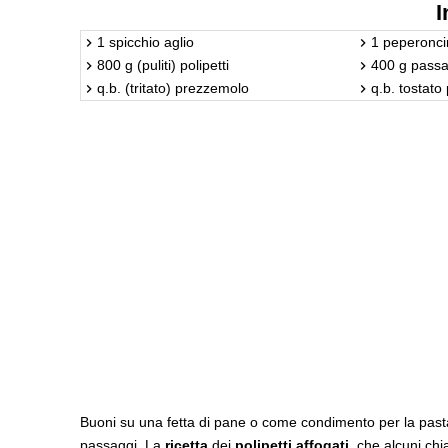
I
1 spicchio aglio
1 peperonci
800 g (puliti) polipetti
400 g passa
q.b. (tritato) prezzemolo
q.b. tostato
Buoni su una fetta di pane o come condimento per la past
passaggi. La
ricetta
dei
polipetti affogati
, che alcuni c