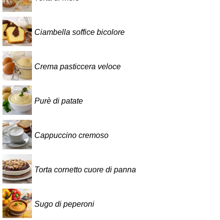
Ciambella soffice bicolore
Crema pasticcera veloce
Purè di patate
Cappuccino cremoso
Torta cornetto cuore di panna
Sugo di peperoni