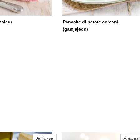
sieur
Pancake di patate coreani
(gamjajeon)
Antipasti
Antipast