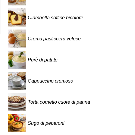
Ciambella soffice bicolore
Crema pasticcera veloce
Purè di patate
Cappuccino cremoso
Torta cornetto cuore di panna
Sugo di peperoni