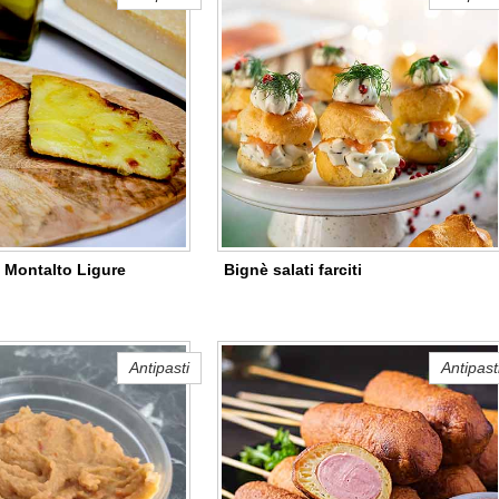
 Montalto Ligure
Bignè salati farciti
Antipasti
Antipast