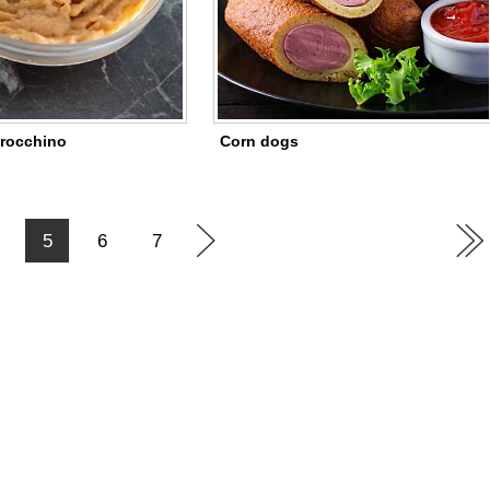
rocchino
Corn dogs
5
6
7