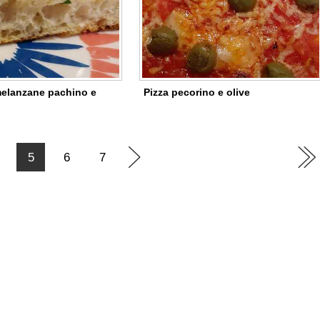
melanzane pachino e
Pizza pecorino e olive
5
6
7