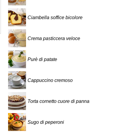
Ciambella soffice bicolore
Crema pasticcera veloce
Purè di patate
Cappuccino cremoso
Torta cornetto cuore di panna
Sugo di peperoni