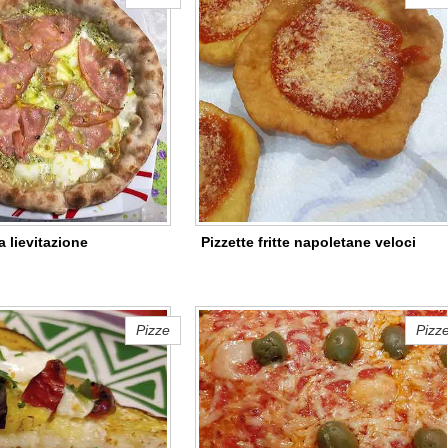
a lievitazione
Pizzette fritte napoletane veloci
Pizze
Pizz