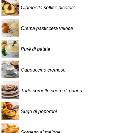
Ciambella soffice bicolore
Crema pasticcera veloce
Purè di patate
Cappuccino cremoso
Torta cornetto cuore di panna
Sugo di peperoni
Sorbetto al melone