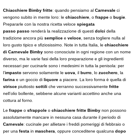
Chiacchiere Bimby fritte
: quando pensiamo al
Carnevale
ci
vengono subito in mente loro: le
chiacchiere
, o
frappe
o
bugie
.
Prepararle con la nostra ricetta veloce
spiegata
passo passo
renderà la realizzazione di questi
dolci
della
tradizione ancora più
semplice
e
veloce
, senza togliere nulla al
loro gusto tipico e sfiziosissimo. Note in tutta Italia, le
chiacchiere
di Carnevale Bimby
sono conosciute in ogni regione con un nome
diverso, ma le varie fasi della loro preparazione e gli ingredienti
necessari per cucinarle sono i medesimi in tutta la penisola: per
l’
impasto
servono solamente le
uova
, il
burro
, lo
zucchero
, la
farina
e un goccio di
liquore
a piacere. La loro forma è quella di
strisce
piuttosto
sottili
che verranno successivamente
fritte
nell’olio bollente, sebbene alcune varianti accettino anche una
cottura al forno.
Le
frappe
o
sfrappole
o
chiacchiere fritte Bimby
non possono
assolutamente mancare in nessuna casa durante il periodo di
Carnevale
: cucinale per allietare i freddi pomeriggi di febbraio o
per una
festa
in
maschera
, oppure conceditene qualcuna
dopo