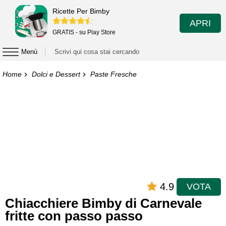
Ricette Per Bimby
APRI
GRATIS - su Play Store
Menù
Home
Dolci e Dessert
Paste Fresche
4.9
VOTA
Chiacchiere Bimby di Carnevale
fritte con passo passo