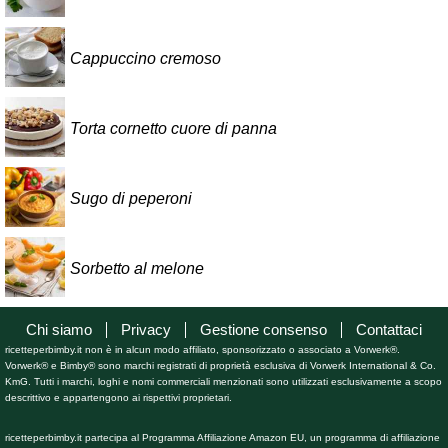
Cappuccino cremoso
Torta cornetto cuore di panna
Sugo di peperoni
Sorbetto al melone
Chi siamo
Privacy
Gestione consenso
Contattaci
ricetteperbimby.it non è in alcun modo affiliato, sponsorizzato o associato a Vorwerk®.
Vorwerk® e Bimby® sono marchi registrati di proprietà esclusiva di Vorwerk International & Co.
KmG. Tutti i marchi, loghi e nomi commerciali menzionati sono utilizzati esclusivamente a scopo
descrittivo e appartengono ai rispettivi proprietari.
ricetteperbimby.it partecipa al Programma Affiliazione Amazon EU, un programma di affiliazione