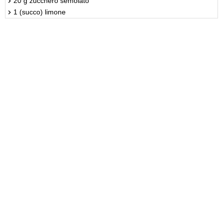
20 g zucchero semolato
1 (succo) limone