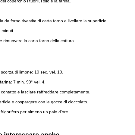
 coperchio i tuorli, l'olio e la farina.
 da forno rivestita di carta forno e livellare la superficie.
 minuti.
e rimuovere la carta forno della cottura.
 scorza di limone: 10 sec. vel. 10.
farina: 7 min. 90° vel. 4.
 a contatto e lasciare raffreddare completamente.
erficie e cospargere con le gocce di cioccolato.
n frigorifero per almeno un paio d'ore.
e interessare anche