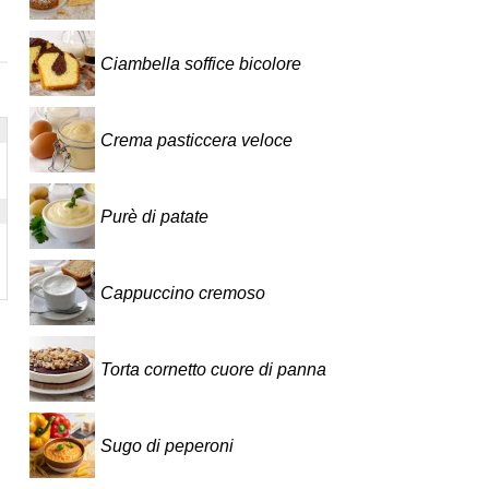
Ciambella soffice bicolore
Crema pasticcera veloce
Purè di patate
Cappuccino cremoso
Torta cornetto cuore di panna
Sugo di peperoni