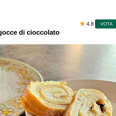
4.8
VOTA
gocce di cioccolato