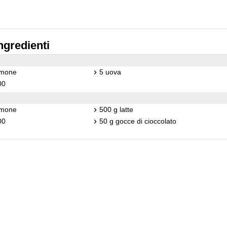
ngredienti
limone
5 uova
00
limone
500 g latte
00
50 g gocce di cioccolato