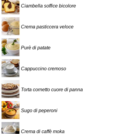
Ciambella soffice bicolore
Crema pasticcera veloce
Purè di patate
Cappuccino cremoso
Torta cornetto cuore di panna
Sugo di peperoni
Crema di caffè moka