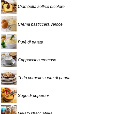
Ciambella soffice bicolore
Crema pasticcera veloce
Purè di patate
Cappuccino cremoso
Torta cornetto cuore di panna
Sugo di peperoni
Gelato stracciatella