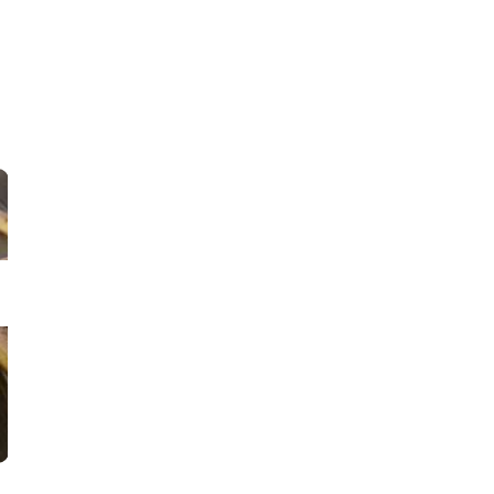
Tiramisù al pandoro con crema al
Crema al torrone