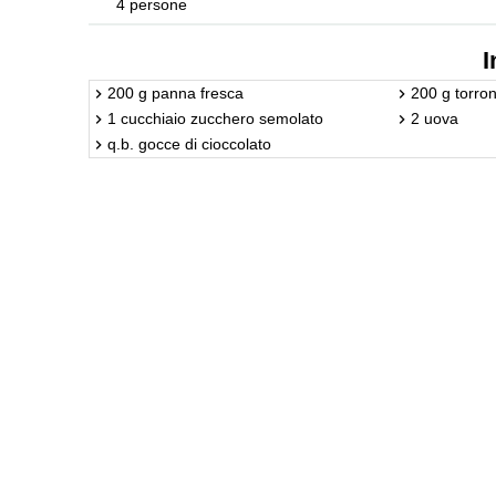
4 persone
I
200 g panna fresca
200 g torro
1 cucchiaio zucchero semolato
2 uova
q.b. gocce di cioccolato