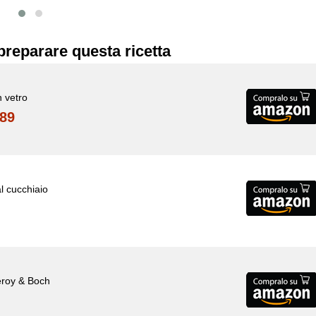
preparare questa ricetta
n vetro
89
al cucchiaio
leroy & Boch