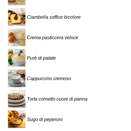
Ciambella soffice bicolore
Crema pasticcera veloce
Purè di patate
Cappuccino cremoso
Torta cornetto cuore di panna
Sugo di peperoni