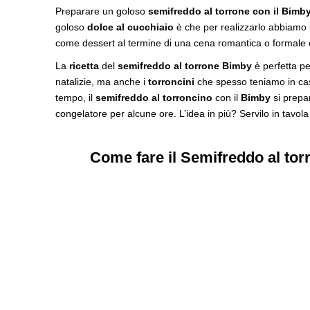
Preparare un goloso
semifreddo al torrone con il Bimb
goloso
dolce al cucchiaio
è che per realizzarlo abbiamo
come dessert al termine di una cena romantica o formale
La
ricetta
del
semifreddo al torrone Bimby
è perfetta pe
natalizie, ma anche i
torroncini
che spesso teniamo in casa
tempo, il
semifreddo al torroncino
con il
Bimby
si prepar
congelatore per alcune ore. L’idea in più? Servilo in tavola
Come fare il Semifreddo al tor