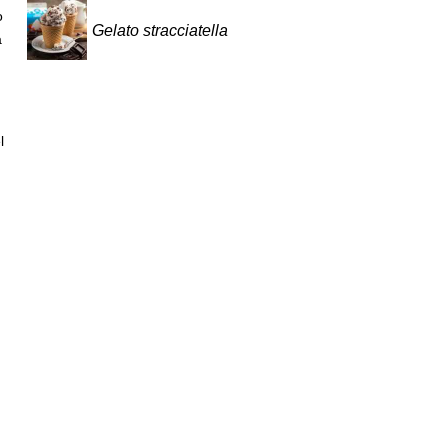
o
Gelato stracciatella
a
l