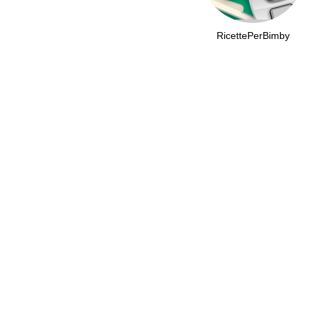
RicettePerBimby