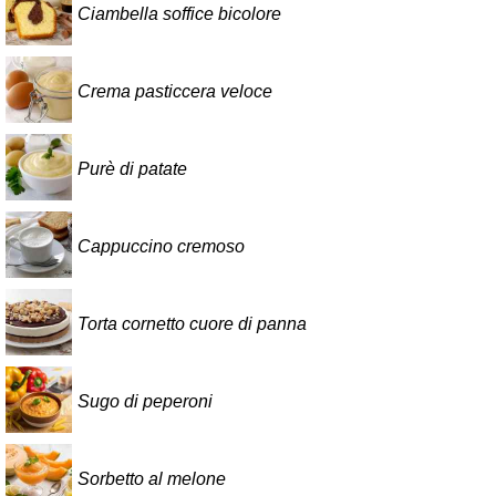
Ciambella soffice bicolore
Crema pasticcera veloce
Purè di patate
Cappuccino cremoso
Torta cornetto cuore di panna
Sugo di peperoni
Sorbetto al melone