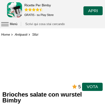
Ricette Per Bimby
APRI
GRATIS - su Play Store
Menù
Home
Antipasti
Sfizi
5
VOTA
Brioches salate con wurstel
Bimby