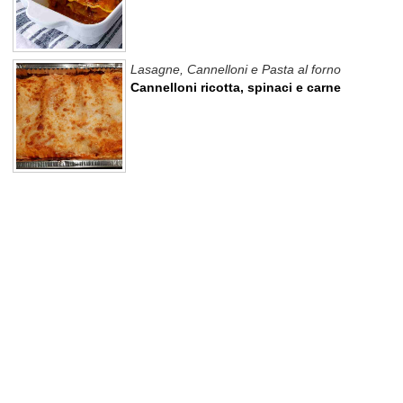
Lasagne, Cannelloni e Pasta al forno
Cannelloni ricotta, spinaci e carne