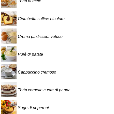
Torta di mele
Ciambella soffice bicolore
Crema pasticcera veloce
Purè di patate
Cappuccino cremoso
Torta cornetto cuore di panna
Sugo di peperoni