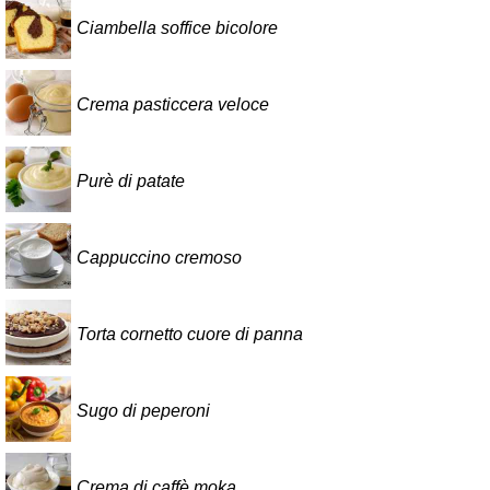
Ciambella soffice bicolore
Crema pasticcera veloce
Purè di patate
Cappuccino cremoso
Torta cornetto cuore di panna
Sugo di peperoni
Crema di caffè moka