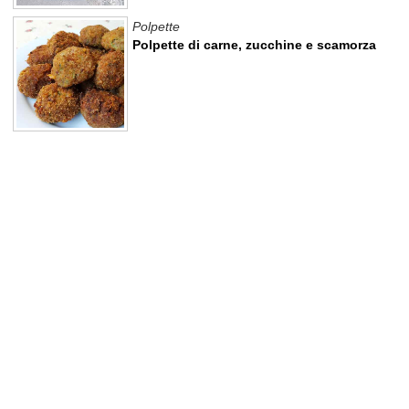
Polpette
Polpette di carne, zucchine e scamorza