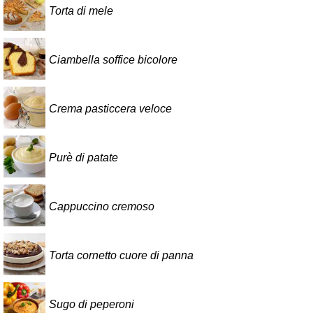
Torta di mele
Ciambella soffice bicolore
Crema pasticcera veloce
Purè di patate
Cappuccino cremoso
Torta cornetto cuore di panna
Sugo di peperoni