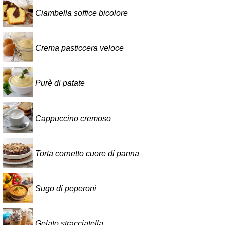
Ciambella soffice bicolore
Crema pasticcera veloce
Purè di patate
Cappuccino cremoso
Torta cornetto cuore di panna
Sugo di peperoni
Gelato stracciatella