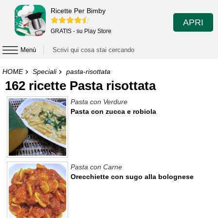
Ricette Per Bimby
APRI
GRATIS - su Play Store
Menù
HOME
Speciali
pasta-risottata
162 ricette Pasta risottata
Pasta con Verdure
Pasta con zucca e robiola
Pasta con Carne
Orecchiette con sugo alla bolognese