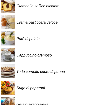
Ciambella soffice bicolore
Crema pasticcera veloce
Purè di patate
Cappuccino cremoso
Torta cornetto cuore di panna
Sugo di peperoni
Gelato stracciatella