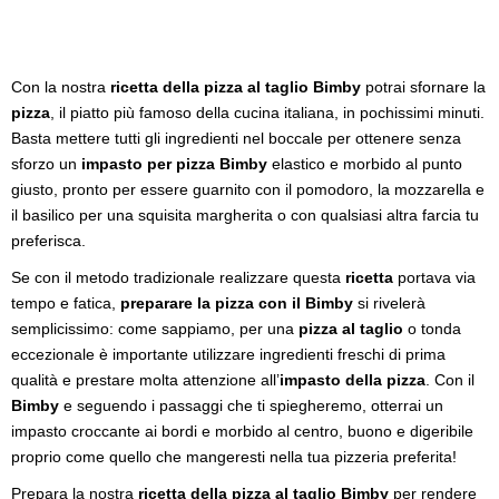
Con la nostra
ricetta della pizza al taglio Bimby
potrai sfornare la
pizza
, il piatto più famoso della cucina italiana, in pochissimi minuti.
Basta mettere tutti gli ingredienti nel boccale per ottenere senza
sforzo un
impasto per pizza Bimby
elastico e morbido al punto
giusto, pronto per essere guarnito con il pomodoro, la mozzarella e
il basilico per una squisita margherita o con qualsiasi altra farcia tu
preferisca.
Se con il metodo tradizionale realizzare questa
ricetta
portava via
tempo e fatica,
preparare la pizza con il Bimby
si rivelerà
semplicissimo: come sappiamo, per una
pizza al taglio
o tonda
eccezionale è importante utilizzare ingredienti freschi di prima
qualità e prestare molta attenzione all’
impasto della pizza
. Con il
Bimby
e seguendo i passaggi che ti spiegheremo, otterrai un
impasto croccante ai bordi e morbido al centro, buono e digeribile
proprio come quello che mangeresti nella tua pizzeria preferita!
Prepara la nostra
ricetta della pizza al taglio Bimby
per rendere